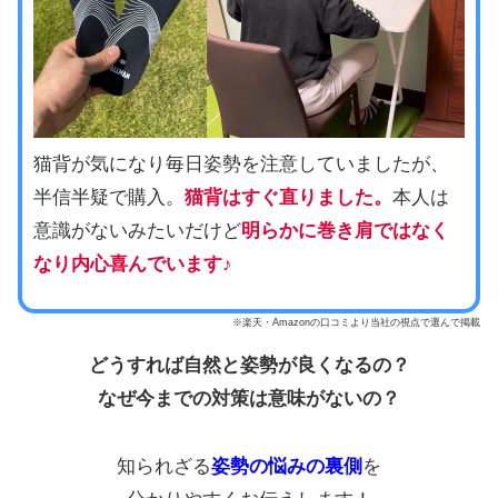
猫背が気になり毎日姿勢を注意していましたが、
半信半疑で購入。
猫背はすぐ直りました。
本人は
意識がないみたいだけど
明らかに巻き肩ではなく
なり内心喜んでいます♪
※楽天・Amazonの口コミより当社の視点で選んで掲載
どうすれば自然と姿勢が良くなるの？
なぜ今までの対策は意味がないの？
知られざる
姿勢の悩みの裏側
を