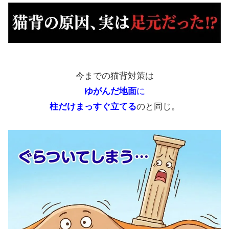
今までの猫背対策は
ゆがんだ地面
に
柱だけまっすぐ立てる
のと同じ。